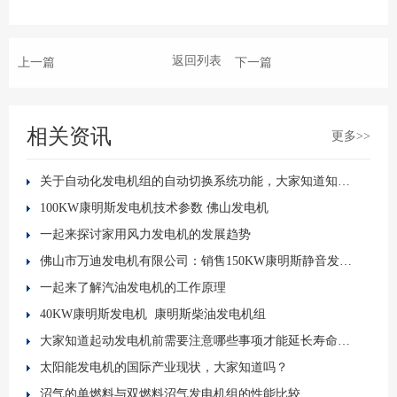
返回列表
上一篇
下一篇
相关资讯
更多>>
关于自动化发电机组的自动切换系统功能，大家知道知道多少？
100KW康明斯发电机技术参数 佛山发电机
一起来探讨家用风力发电机的发展趋势
佛山市万迪发电机有限公司：销售150KW康明斯静音发电机组发往非洲尼日利亚
一起来了解汽油发电机的工作原理
​40KW康明斯发电机 康明斯柴油发电机组
大家知道起动发电机前需要注意哪些事项才能延长寿命吗？
太阳能发电机的国际产业现状，大家知道吗？
沼气的单燃料与双燃料沼气发电机组的性能比较