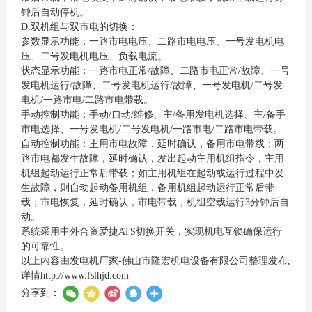
钟后自动停机。
D.双机组与双市电的切换：
参数显示功能：一路市电电压、二路市电电压、一号发电机电
压、二号发电机电压、负载电流。
状态显示功能：一路市电正常/故障、二路市电正常/故障、一号
发电机运行/故障、二号发电机运行/故障、一号发电机/二号发
电机/一路市电/二路市电带载。
手动控制功能：手动/自动/维修、主/备用发电机选择、主/备手
市电选择、一号发电机/二号发电机/一路市电/二路市电带载。
自动控制功能：主用市电故障，延时确认，备用市电带载；两
路市电都发生故障，延时确认，发出起动主用机组指令，主用
机组起动运行正常后带载；如主用机组在起动或运行过程中发
生故障，则自动起动备用机组，备用机组起动运行正常后带
载；市电恢复，延时确认，市电带载，机组空载运行3分钟后自
动。
系统采用中外合资爱捷ATS切换开关，实现机电互锁确保运行
的可靠性。
以上内容由发电机厂家-佛山市隆宏机电设备有限公司整理发布,
详情
http://www.fslhjd.com
分享到：