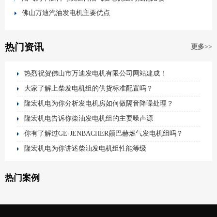
佛山万迪汽油发电机主要优点
热门资讯
更多>>
热烈祝贺佛山市万迪发电机有限公司网站建成！
大家了解上柴发电机组的供货标准配置吗？
隆宏机电为你分析发电机房如何做隔音降噪处理？
隆宏机电告诉你柴油发电机组的主要噪声源
你有了解过GE-JENBACHER颜巴赫燃气发电机组吗？
隆宏机电为你讲述柴油发电机组性能等级
热门案例