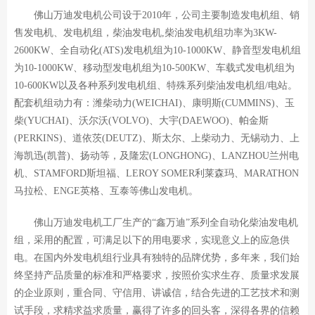
佛山万迪发电机公司设于2010年，公司主要制造发电机组、销
售发电机、发电机组，柴油发电机,柴油发电机组功率为3KW-
2600KW、全自动化(ATS)发电机组为10-1000KW、静音型发电机组
为10-1000KW、移动型发电机组为10-500KW、车载式发电机组为
10-600KW以及各种系列发电机组、特殊系列柴油发电机组/电站。
配套机组动力有：潍柴动力(WEICHAI)、康明斯(CUMMINS)、玉
柴(YUCHAI)、沃尔沃(VOLVO)、大宇(DAEWOO)、帕金斯
(PERKINS)、道依茨(DEUTZ)、斯太尔、上柴动力、无锡动力、上
海凯迅(凯普)、扬动等，及隆宏(LONGHONG)、LANZHOU兰州电
机、STAMFORD斯坦福、LEROY SOMER利莱森玛、MARATHON
马拉松、ENGE英格、互泰等佛山发电机。
佛山万迪发电机工厂生产的“鑫万迪”系列全自动化柴油发电机
组，采用的配置，可满足以下的用电要求，实现意义上的应急供
电。在国内外发电机组行业具有独特的品牌优势，多年来，我们始
终坚持产品质量的标准和严格要求，按照价实求生存、质量求发展
的企业原则，重合同、守信用、讲诚信，结合先进的工艺技术和测
试手段，求精求益求质量，赢得了许多的回头客，深得各界的信赖