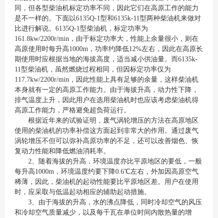
同，但各型柴油机标定功率不同，因此它们在高原工作的能力
是不一样的。下面以6135Q-1型和6135k-11型两种柴油机来做对
比进行解说。6135Q-1型柴油机，标定功率为
161.8kw/2200r/min，由于标定功率大，性能上余量很小，则在
高原使用时每升高1000m，功率约降低12%左右，因此在高原长
期使用时应根据当地的海拔高度，适当减小供油量。而6135k-
11型柴油机，虽然燃烧过程相同，但因标定功率仅为
117.7kw/2200r/min，因此性能上具有足够的余量，这样柴油机
本身就有一定的高原工作能力。由于海拔升高，动力性下降，
排气温度上升，因此用户在选用柴油机时也应该考虑柴油机得
高原工作能力，严格避免超负荷运行。
根据近年来的试验证明，废气涡轮增压的方法在高原地区
使用的柴油机的功率补偿这方面起到非常大的作用。通过废气
涡轮增压不但可以弥补高原功率的不足，还可以改善烟色、恢
复动力性能和降低燃油消耗率。
2、随着海拔的升高，环境温度亦比平原地区的要低，一般
每升高1000m，环境温度约要下降0.6℃左右，外加因高原空气
稀薄，因此，柴油机的起动性能要比平原地区差。用户在使用
时，应采取与低温起动相应的辅助起动措施。
3、由于海拔的升高，水的沸点降低，同时冷却空气的风压
和冷却空气质量减少，以及每千瓦在单位时间内散热量的增