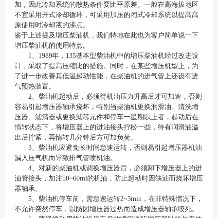
加，因此冷却系统的散热条件要比平原差。一般在高海拔地区
不宜采用开式冷却循环，可采用加压的闭式冷却系统以提高高
原使用时冷却液的沸点。
鉴于上述提及增压柴油机，我们特地在此也为客户简单说一下
增压柴油机的使用特点。
1、1989年，135基本型柴油机中的增压柴油机经过改进设
计，采取了提高压缩比的措施。同时，在某些增压机型上，为
了进一步改善其低温起动性能，在柴油机的进气管上还设有进
气预热装置。
2、柴油机起动后，必须待机油压力升高后才可加速，否则
容易引起增压器轴承烧坏；特别当柴油机更换润滑油、清洗增
压器、滤清器或更换滤芯元件和停车一星期以上者，起动后在
惰转状态下，将增压器上的进油接头拧松一些，待有润滑油溢
出后拧紧，再惰转几分钟后方可加负荷。
3、柴油机应避免长时间怠速运转，否则易引起增压器机油
漏入压气机而导致排气管喷机油。
4、对新的柴油机或调换增压器后，必须卸下增压器上的进
油管接头，加注50~60ml的机油，防止起动时因缺油而烧坏增压
器轴承。
5、柴油机停车前，需怠速运转2~3min，在非特殊情况下，
不允许突然停车，以防因增压器过热而造成增压器轴承咬死。