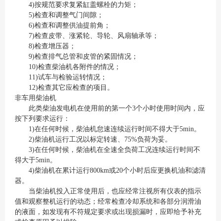
4)按规范要求复紧缸盖螺栓的力矩；
5)检查和调整气门间隙；
6)检查和调整供油提前角；
7)检查皮带、涨紧轮、导轮、风扇轴承等；
8)检查增压器；
9)检查排气总管和皮管的紧固情况；
10)检查柴油机各附件的情况；
11)试车与检验运转情况；
12)检查其它应检查的项目。
非车用柴油机
此类柴油发电机在使用前的第一个3个小时使用时间内，应
按下列要求运行：
1)在任何时候，柴油机怠速连续运行时间不得大于5min。
2)柴油机运行工况以标定转速、75%负荷为妥。
3)在任何时候，柴油机在全速全负荷工况连续运行时间不
得大于5min。
4)柴油机在累计运行800km或20个小时后应更换机油和滤清
器。
当柴油机投入正常使用后，也应经常注视所有仪表的指示
值和观察整机运行的动态；经常检查冷却系统和各部分润滑油
的液面，如发现有不符规定要求或出现损漏时，应即给予补充