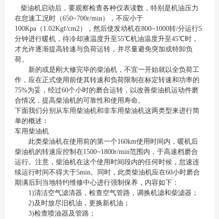
柴油机启动后，要观察检查各种仪表读数，特别是机油压力
在怠速工况时（650~700r/min），不应小于
100Kpa（1.02Kgf/cm2），然后使发动机在800~1000转/分运行5
分钟进行暖机，待冷却液温度升至55℃机油温度升至45℃时，
才允许逐渐提高转速与负荷运转，并尽量避免突加或特卸负
荷。
新的或是刚大修完毕的柴油机，不宜一开始就以全负荷工
作，应在正式使用前使其转速和负荷限制在标定转速和功率的
75%为妥，经过60个小时的磨合运转，以改善柴油机运动件磨
合情况，提高柴油机的可靠性和使用寿命。
下面我们分别从车用柴油机和非车用柴油机这两类型来进行简
单的概述：
车用柴油机
此类柴油机在使用前的第一个160km使用时间内，暖机后
柴油机的转速应控制在1500~1800r/min范围内，于高速档磨合
运行。注意，柴油机在这个使用时间段内的任何时候，怠速连
续运行时间不得大于5min。同时，此类柴油机应在60小时磨合
期满后到当地特约维修中心进行强制保养，内容如下：
1)清洁空气滤清器，检查空气管路，调换机滤和柴滤器；
2)及时放尽旧机油，更换新机油；
3)检查喷油器及管路；