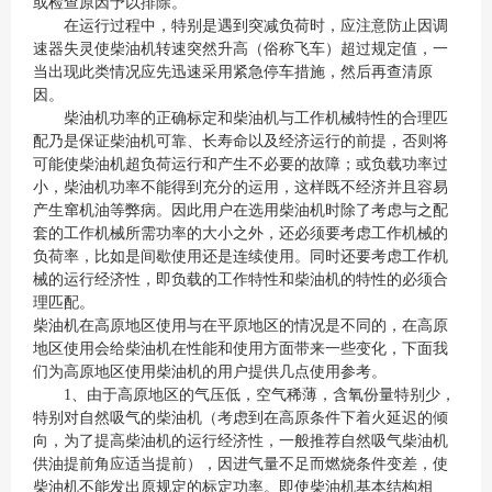
或检查原因予以排除。
在运行过程中，特别是遇到突减负荷时，应注意防止因调
速器失灵使柴油机转速突然升高（俗称飞车）超过规定值，一
当出现此类情况应先迅速采用紧急停车措施，然后再查清原
因。
柴油机功率的正确标定和柴油机与工作机械特性的合理匹
配乃是保证柴油机可靠、长寿命以及经济运行的前提，否则将
可能使柴油机超负荷运行和产生不必要的故障；或负载功率过
小，柴油机功率不能得到充分的运用，这样既不经济并且容易
产生窜机油等弊病。因此用户在选用柴油机时除了考虑与之配
套的工作机械所需功率的大小之外，还必须要考虑工作机械的
负荷率，比如是间歇使用还是连续使用。同时还要考虑工作机
械的运行经济性，即负载的工作特性和柴油机的特性的必须合
理匹配。
柴油机在高原地区使用与在平原地区的情况是不同的，在高原
地区使用会给柴油机在性能和使用方面带来一些变化，下面我
们为高原地区使用柴油机的用户提供几点使用参考。
1、由于高原地区的气压低，空气稀薄，含氧份量特别少，
特别对自然吸气的柴油机（考虑到在高原条件下着火延迟的倾
向，为了提高柴油机的运行经济性，一般推荐自然吸气柴油机
供油提前角应适当提前），因进气量不足而燃烧条件变差，使
柴油机不能发出原规定的标定功率。即使柴油机基本结构相