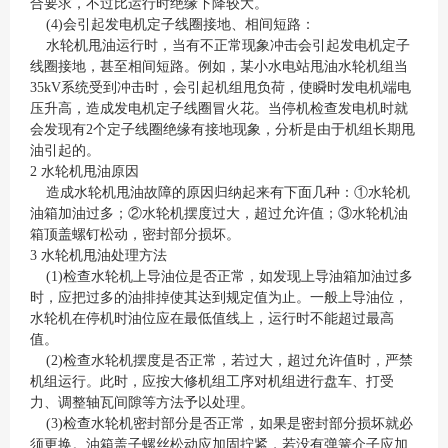
合要求，不过比运行时绝缘下降较大。
(4)会引起发电机定子线圈接地、相间短路：
水轮机甩油运行时，当有不正常现象冲击会引起发电机定子
线圈接地，甚至相间短路。例如，某小水电站甩油水轮机组当
35kV系统受到冲击时，会引起机组甩负荷，使瞬时发电机端电
压升高，造成发电机定子线圈冒火花。当停机检查发电机时就
会发现有2个定子线圈绝缘有接地现象，分析是由于机组长期甩
油引起的。
2 水轮机甩油原因
造成水轮机甩油故障的原因归纳起来有下面几种：①水轮机
油箱加油过多；②水轮机摆度过大，超过允许值；③水轮机油
箱顶盖螺钉松动，密封部分损坏。
3 水轮机甩油处理方法
(1)检查水轮机上导油位是否正常，如发现上导油箱加油过多
时，应把过多的油排掉使其达到规定值为止。一般上导油位，
水轮机在停机时油位应在最低值线上，运行时不能超过最高
值。
(2)检查水轮机摆度是否正常，若过大，超过允许值时，严禁
机组运行。此时，应按大修机组工序对机组进行盘车、打受
力、调整轴瓦间隙等方法予以处理。
(3)检查水轮机密封部分是否正常，如果是密封部分损坏就必
须更换。油箱盖子螺丝松动应加固拧紧，若没有弹簧介子应加