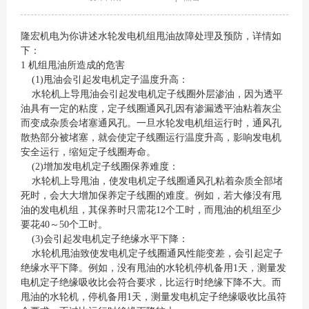
隆宏机电为你讲述水轮发电机组甩油故障处理及预防，详情如
下：
1 机组甩油所造成的危害
(1)甩油会引起发电机定子温度升高：
水轮机上导甩油会引起发电机定子线圈外层渗油，因为透平
油具有一定的粘度，定子线圈通风孔因有渗漏透平油粘着灰尘
而变成杂质会堵塞通风孔。一旦水轮发电机组运行时，通风孔
散热部分被堵塞，就会使定子线圈运行温度升高，影响发电机
安全运行，缩短定子线圈寿命。
(2)增加发电机定子线圈保养难度：
水轮机上导甩油，使发电机定子线圈通风孔粘着杂质全部堵
死时，会大大增加保养定子线圈的难度。例如，若大修没有甩
油的发电机组，其保养时只需花12个工时，而甩油的机组至少
要花40～50个工时。
(3)会引起发电机定子绝缘水平下降：
水轮机甩油致使发电机定子线圈通风性能变差，会引起定子
绝缘水平下降。例如，没有甩油的水轮机停机备用1天，测量发
电机定子绝缘吸收比会符合要求，比运行时绝缘下降不大。而
甩油的水轮机，停机备用1天，测量发电机定子绝缘吸收比虽符